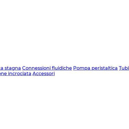
ta stagna
Connessioni fluidiche
Pompa peristaltica
Tubi
one incrociata
Accessori