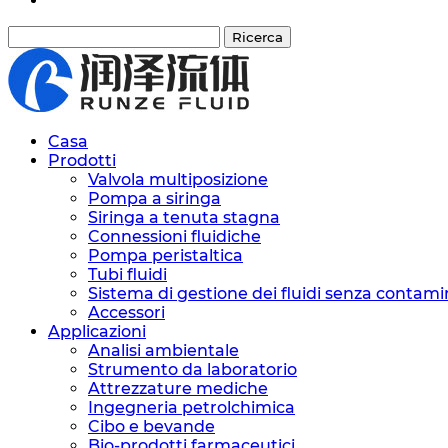
Ricerca
Casa
Prodotti
Valvola multiposizione
Pompa a siringa
Siringa a tenuta stagna
Connessioni fluidiche
Pompa peristaltica
Tubi fluidi
Sistema di gestione dei fluidi senza contami
Accessori
Applicazioni
Analisi ambientale
Strumento da laboratorio
Attrezzature mediche
Ingegneria petrolchimica
Cibo e bevande
Bio-prodotti farmaceutici