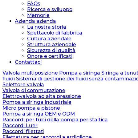
FAQs
Ricerca e sviluppo
Memorie
Azienda azienda
La nostra storia
Spettacolo di fabbrica
Cultura aziendale
Struttura aziendale
Sicurezza di qualità
Onore e certificati
Contattaci
Valvola multiposizione
Pompa a siringa
Siringa a tenu
fluidi
Sistema di gestione dei fluidi senza contaminazi
Selettore valvola
Valvola di commutazione
Elettrovalvola ad alta pressione
Pompa a siringa industriale
Micro pompa a pistone
Pompa a siringa OEM e ODM
Raccordi per tubi della pompa peristaltica
Raccordi Luer
Raccordi filettati
Filettatura per raccordi a ardiglione