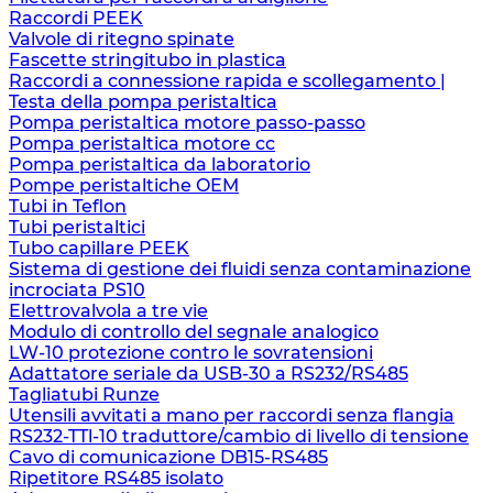
Raccordi PEEK
Valvole di ritegno spinate
Fascette stringitubo in plastica
Raccordi a connessione rapida e scollegamento |
Testa della pompa peristaltica
Pompa peristaltica motore passo-passo
Pompa peristaltica motore cc
Pompa peristaltica da laboratorio
Pompe peristaltiche OEM
Tubi in Teflon
Tubi peristaltici
Tubo capillare PEEK
Sistema di gestione dei fluidi senza contaminazione
incrociata PS10
Elettrovalvola a tre vie
Modulo di controllo del segnale analogico
LW-10 protezione contro le sovratensioni
Adattatore seriale da USB-30 a RS232/RS485
Tagliatubi Runze
Utensili avvitati a mano per raccordi senza flangia
RS232-TTl-10 traduttore/cambio di livello di tensione
Cavo di comunicazione DB15-RS485
Ripetitore RS485 isolato