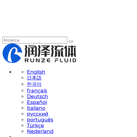
English
日本語
한국어
français
Deutsch
Español
italiano
русский
português
Türkçe
Nederland