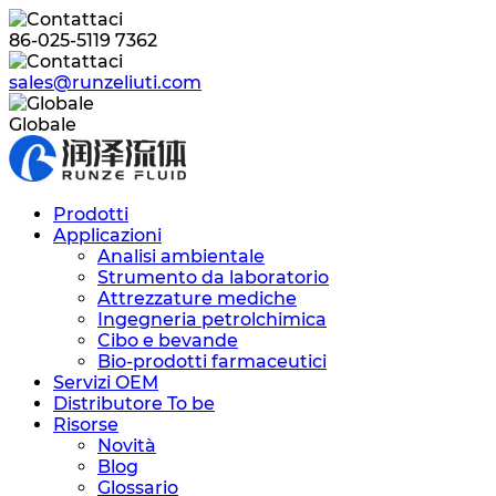
86-025-5119 7362
sales@runzeliuti.com
Globale
Prodotti
Applicazioni
Analisi ambientale
Strumento da laboratorio
Attrezzature mediche
Ingegneria petrolchimica
Cibo e bevande
Bio-prodotti farmaceutici
Servizi OEM
Distributore To be
Risorse
Novità
Blog
Glossario