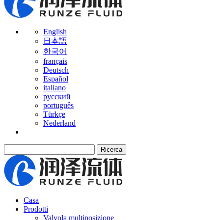
English
日本語
한국어
français
Deutsch
Español
italiano
русский
português
Türkçe
Nederland
Ricerca
Casa
Prodotti
Valvola multiposizione