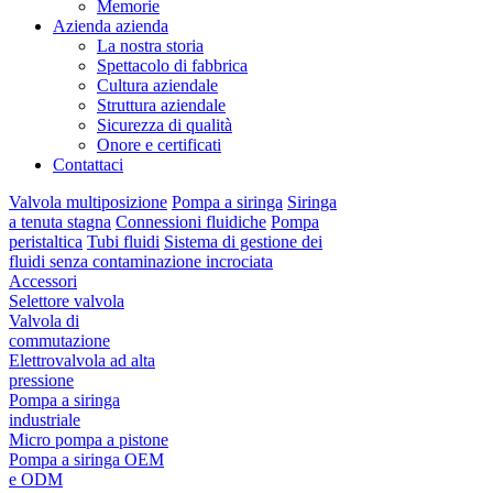
Memorie
Azienda azienda
La nostra storia
Spettacolo di fabbrica
Cultura aziendale
Struttura aziendale
Sicurezza di qualità
Onore e certificati
Contattaci
Valvola multiposizione
Pompa a siringa
Siringa
a tenuta stagna
Connessioni fluidiche
Pompa
peristaltica
Tubi fluidi
Sistema di gestione dei
fluidi senza contaminazione incrociata
Accessori
Selettore valvola
Valvola di
commutazione
Elettrovalvola ad alta
pressione
Pompa a siringa
industriale
Micro pompa a pistone
Pompa a siringa OEM
e ODM