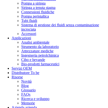
Pompa a siringa
Siringa a tenuta stagna
Connessioni fluidiche
Pompa peristaltica
Tubi fluidi
Sistema di gestione dei fluidi senza contaminazione
incrociata
Accessori
Applicazioni
Analisi ambientale
Strumento da laboratorio
Attrezzature mediche
Ingegneria petrolchimica
Cibo e bevande
Bio-prodotti farmaceutici
Servizi OEM
Distributore To be
Risorse
Novità
Blog
Glossario
FAQs
Ricerca e sviluppo
Memorie
Azienda azienda