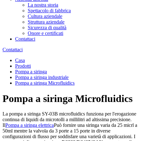
La nostra storia
Spettacolo di fabbrica
Cultura aziendale
Struttura aziendale
Sicurezza di qualità
Onore e certificati
Contattaci
Contattaci
Casa
Prodotti
Pompa a siringa
Pompa a siringa industriale
Pompa a siringa Microfluidics
Pompa a siringa Microfluidics
La pompa a siringa SY-03B microfluidics funziona per l'erogazione
continua di liquidi da microtolli a millilitri ad altissima precisione.
Il
Pompa a siringa elettrica
Può fornire una siringa varia da 25 micrl a
50ml mentre la valvola da 3 porte a 15 porte in diverse
configurazioni di flusso per soddisfare una varietà di applicazioni. I