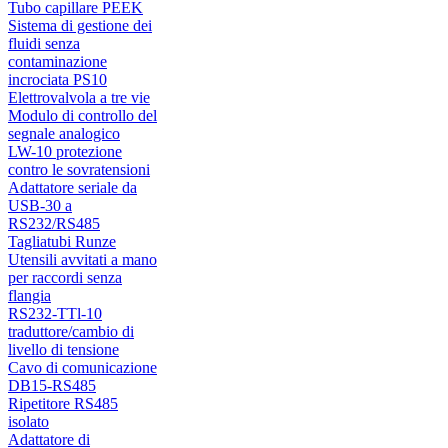
Tubo capillare PEEK
Sistema di gestione dei
fluidi senza
contaminazione
incrociata PS10
Elettrovalvola a tre vie
Modulo di controllo del
segnale analogico
LW-10 protezione
contro le sovratensioni
Adattatore seriale da
USB-30 a
RS232/RS485
Tagliatubi Runze
Utensili avvitati a mano
per raccordi senza
flangia
RS232-TTl-10
traduttore/cambio di
livello di tensione
Cavo di comunicazione
DB15-RS485
Ripetitore RS485
isolato
Adattatore di