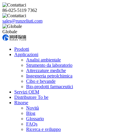
86-025-5119 7362
sales@runzeliuti.com
Globale
Prodotti
Applicazioni
Analisi ambientale
Strumento da laboratorio
Attrezzature mediche
Ingegneria petrolchimica
Cibo e bevande
Bio-prodotti farmaceutici
Servizi OEM
Distributore To be
Risorse
Novità
Blog
Glossario
FAQs
Ricerca e sviluppo