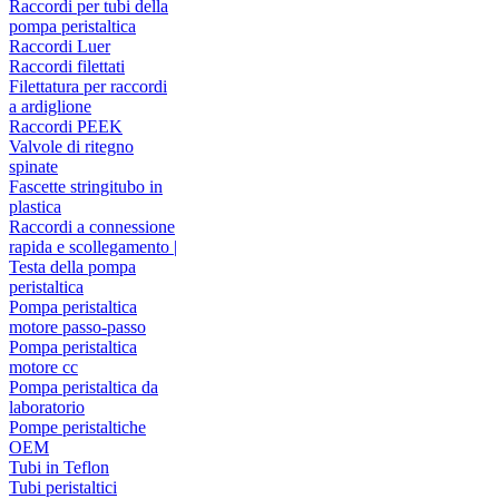
Raccordi per tubi della
pompa peristaltica
Raccordi Luer
Raccordi filettati
Filettatura per raccordi
a ardiglione
Raccordi PEEK
Valvole di ritegno
spinate
Fascette stringitubo in
plastica
Raccordi a connessione
rapida e scollegamento |
Testa della pompa
peristaltica
Pompa peristaltica
motore passo-passo
Pompa peristaltica
motore cc
Pompa peristaltica da
laboratorio
Pompe peristaltiche
OEM
Tubi in Teflon
Tubi peristaltici