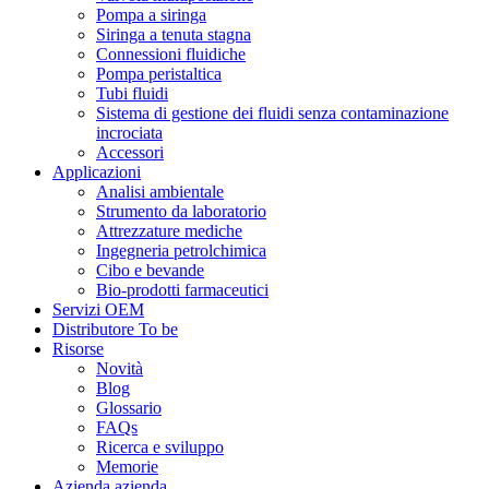
Pompa a siringa
Siringa a tenuta stagna
Connessioni fluidiche
Pompa peristaltica
Tubi fluidi
Sistema di gestione dei fluidi senza contaminazione
incrociata
Accessori
Applicazioni
Analisi ambientale
Strumento da laboratorio
Attrezzature mediche
Ingegneria petrolchimica
Cibo e bevande
Bio-prodotti farmaceutici
Servizi OEM
Distributore To be
Risorse
Novità
Blog
Glossario
FAQs
Ricerca e sviluppo
Memorie
Azienda azienda