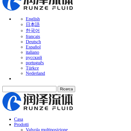
English
日本語
한국어
français
Deutsch
Español
italiano
русский
português
Türkçe
Nederland
Ricerca
Casa
Prodotti
Valvola multiposizione