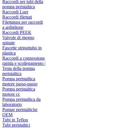
Raccordi per tubi della
pompa peristaltica
Raccordi Luer
Raccordi filettati
Filettatura per raccordi
a ardiglione
Raccordi PEEK
Valvole di ritegno
spinate
Fascette stringitubo in
plastica
Raccordi a connessione
rapida e scollegamento |
Testa della pompa
peristaltica
Pompa peristaltica
motore passo-passo
Pompa peristaltica
motore cc
Pompa peristaltica da
laboratorio
Pompe peristaltiche
OEM
Tubi in Teflon
Tubi peristaltici