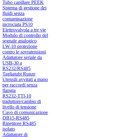
Tubo capillare PEEK
Sistema di gestione dei
fluidi senza
contaminazione
incrociata PS10
Elettrovalvola a tre vie
Modulo di controllo del
segnale analogico
LW-10 protezione
contro le sovratensioni
Adattatore seriale da
USB-30 a
RS232/RS485
Tagliatubi Runze
Utensili avvitati a mano
per raccordi senza
flangia
RS232-TTl-10
traduttore/cambio di
livello di tensione
Cavo di comunicazione
DB15-RS485
Ripetitore RS485
isolato
Adattatore di