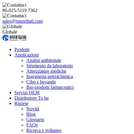
86-025-5119 7362
sales@runzeliuti.com
Globale
Prodotti
Applicazioni
Analisi ambientale
Strumento da laboratorio
Attrezzature mediche
Ingegneria petrolchimica
Cibo e bevande
Bio-prodotti farmaceutici
Servizi OEM
Distributore To be
Risorse
Novità
Blog
Glossario
FAQs
Ricerca e sviluppo