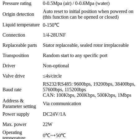
Pressure rating
0-0.5Mpa (air) / 0-0.6Mpa (water)
Auto reset to initial position when powered on
Origin detection
(this function can be opened or closed)
Liquid temperature
0-150℃
Connection
1/4-28UNF
Replaceable parts
Stator replaceable, sealed rotor irreplaceable
Transposition
Random start to any specific port
Driver
Non-optional
Valve drive
≤4s/circle
RS232/RS485: 9600bps, 19200bps, 38400bps,
Baud rate
57600bps, 115200bps
CAN: 100Kbps, 200Kbps, 500Kbps, 1Mbps
Address &
Via communication
Parameter setting
Power supply
DC24V/1A
Max. power
22W
Operating
0℃~+50℃
temperature