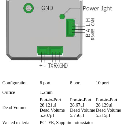
Configuration
6 port
8 port
10 port
Orifice
1.2mm
Port-to-Port
Port-to-Port
Port-to-Port
28.121μl
28.67μl
28.129μl
Dead Volume
Dead Volume
Dead Volume
Dead Volume
5.207μl
5.756μl
5.215μl
Wetted material
PCTFE, Sapphire rotor/stator