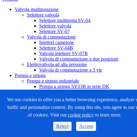
Valvola multiposizione
Selettore valvola
Selettore multiporta SV-04
Selettore valvola
Selettore SV-07
Valvola di commutazione
Iniettori campione
Selettore SV-04B
Valvola iniettore SV-07B
Valvola di commutazione a due posizioni
Elettrovalvola ad alta pressione
Valvola di commutazione a 3 vie
Pompa a siringa
Pompa a siringa industriale
Pompa a siringa SY03B in serie DK
Pompa a siringa multicanale
Pompa a siringa Microfluidics
We use cookies to offer you a better browsing experience, analyze s
Pompa a siringa SY-06B
traffic and personalize content. By using this site, you agree to our 
Pompa a siringa ad alta precisione
Pompa a siringa programmabile
of cookies. Visit our
cookie policy
to learn more.
Pompa a siringa per motore passo-passo
Pompa a siringa SY-08
Reject
Accept
Pompa a siringa SY-09
Pompa a siringa SY-09S