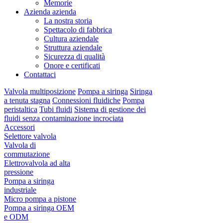
Memorie
Azienda azienda
La nostra storia
Spettacolo di fabbrica
Cultura aziendale
Struttura aziendale
Sicurezza di qualità
Onore e certificati
Contattaci
Valvola multiposizione
Pompa a siringa
Siringa
a tenuta stagna
Connessioni fluidiche
Pompa
peristaltica
Tubi fluidi
Sistema di gestione dei
fluidi senza contaminazione incrociata
Accessori
Selettore valvola
Valvola di
commutazione
Elettrovalvola ad alta
pressione
Pompa a siringa
industriale
Micro pompa a pistone
Pompa a siringa OEM
e ODM