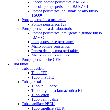
Piccola pompa peristaltica BJ-RZ-02
Piccola pompa peristaltica BJ-RZ-01
Pompa peristaltica industriale ad alto flusso
TS600
Pompa peristaltica motore cc
Pompa peristaltica 12v
Pompa peristaltica da laboratorio
Pompa peristaltica intelligente a grande flusso
LM80C
Pompa dosatrice peristaltica
Micro pompa peristaltica
Prezzo della pompa peristaltica
Micro pompa peristaltica
Pompe peristaltiche OEM
Tubi fluidi
Tubi in Teflon
Tubo FEP
Tubo in PTFE
Tubi peristaltici
Tubo in Silicone
Tubo di gomma farmaceutico BPT
Tubo Viton
Tubo Saint-calice
Tubo capillare PEEK
Tubo capillare PEEK