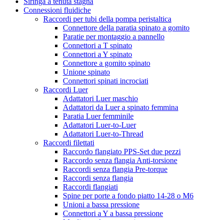
Siringa a tenuta stagna
Connessioni fluidiche
Raccordi per tubi della pompa peristaltica
Connettore della paratia spinato a gomito
Paratie per montaggio a pannello
Connettori a T spinato
Connettori a Y spinato
Connettore a gomito spinato
Unione spinato
Connettori spinati incrociati
Raccordi Luer
Adattatori Luer maschio
Adattatori da Luer a spinato femmina
Paratia Luer femminile
Adattatori Luer-to-Luer
Adattatori Luer-to-Thread
Raccordi filettati
Raccordo flangiato PPS-Set due pezzi
Raccordo senza flangia Anti-torsione
Raccordi senza flangia Pre-torque
Raccordi senza flangia
Raccordi flangiati
Spine per porte a fondo piatto 14-28 o M6
Unioni a bassa pressione
Connettori a Y a bassa pressione