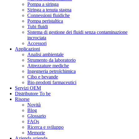
Pompa a siringa
Siringa a tenuta stagna
Connessioni fluidiche
Pompa peristaltica
Tubi fluidi
Sistema di gestione dei fluidi senza contaminazione
incrociata
Accessori
Applicazioni
Analisi ambientale
Strumento da laboratorio
Attrezzature mediche
Ingegneria petrolchimica
Cibo e bevande
Bio-prodotti farmaceutici
Servizi OEM
Distributore To be
Risorse
Novità
Blog
Glossario
FAQs
Ricerca e sviluppo
Memorie
Azienda azienda