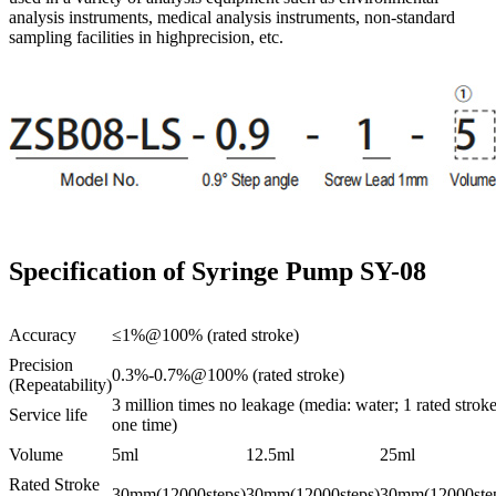
analysis instruments, medical analysis instruments, non-standard
sampling facilities in highprecision, etc.
Specification of Syringe Pump SY-08
Accuracy
≤1%@100% (rated stroke)
Precision
0.3%-0.7%@100% (rated stroke)
(Repeatability)
3 million times no leakage (media: water; 1 rated strok
Service life
one time)
Volume
5ml
12.5ml
25ml
Rated Stroke
30mm(12000steps)
30mm(12000steps)
30mm(12000ste