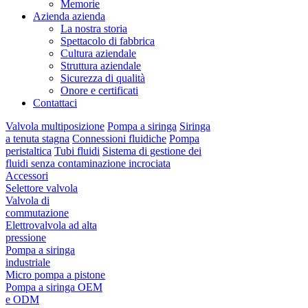
Memorie
Azienda azienda
La nostra storia
Spettacolo di fabbrica
Cultura aziendale
Struttura aziendale
Sicurezza di qualità
Onore e certificati
Contattaci
Valvola multiposizione
Pompa a siringa
Siringa
a tenuta stagna
Connessioni fluidiche
Pompa
peristaltica
Tubi fluidi
Sistema di gestione dei
fluidi senza contaminazione incrociata
Accessori
Selettore valvola
Valvola di
commutazione
Elettrovalvola ad alta
pressione
Pompa a siringa
industriale
Micro pompa a pistone
Pompa a siringa OEM
e ODM