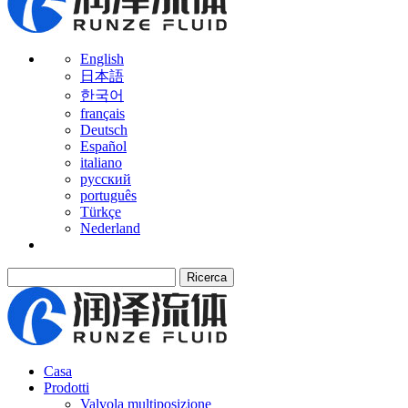
English
日本語
한국어
français
Deutsch
Español
italiano
русский
português
Türkçe
Nederland
Ricerca
Casa
Prodotti
Valvola multiposizione