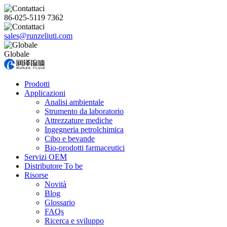
86-025-5119 7362
sales@runzeliuti.com
Globale
Prodotti
Applicazioni
Analisi ambientale
Strumento da laboratorio
Attrezzature mediche
Ingegneria petrolchimica
Cibo e bevande
Bio-prodotti farmaceutici
Servizi OEM
Distributore To be
Risorse
Novità
Blog
Glossario
FAQs
Ricerca e sviluppo