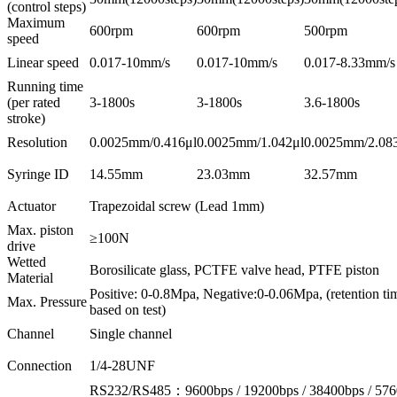
(control steps)
Maximum
600rpm
600rpm
500rpm
speed
Linear speed
0.017-10mm/s
0.017-10mm/s
0.017-8.33mm/s
Running time
(per rated
3-1800s
3-1800s
3.6-1800s
stroke)
Resolution
0.0025mm/0.416μl
0.0025mm/1.042μl
0.0025mm/2.08
Syringe ID
14.55mm
23.03mm
32.57mm
Actuator
Trapezoidal screw (Lead 1mm)
Max. piston
≥100N
drive
Wetted
Borosilicate glass, PCTFE valve head, PTFE piston
Material
Positive: 0-0.8Mpa, Negative:0-0.06Mpa, (retention ti
Max. Pressure
based on test)
Channel
Single channel
Connection
1/4-28UNF
RS232/RS485：9600bps / 19200bps / 38400bps / 57