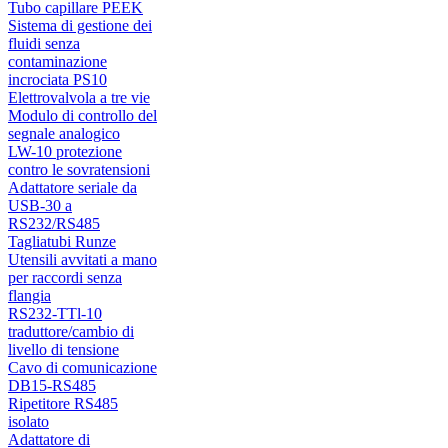
Tubo capillare PEEK
Sistema di gestione dei
fluidi senza
contaminazione
incrociata PS10
Elettrovalvola a tre vie
Modulo di controllo del
segnale analogico
LW-10 protezione
contro le sovratensioni
Adattatore seriale da
USB-30 a
RS232/RS485
Tagliatubi Runze
Utensili avvitati a mano
per raccordi senza
flangia
RS232-TTl-10
traduttore/cambio di
livello di tensione
Cavo di comunicazione
DB15-RS485
Ripetitore RS485
isolato
Adattatore di