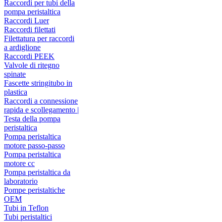
Raccordi per tubi della
pompa peristaltica
Raccordi Luer
Raccordi filettati
Filettatura per raccordi
a ardiglione
Raccordi PEEK
Valvole di ritegno
spinate
Fascette stringitubo in
plastica
Raccordi a connessione
rapida e scollegamento |
Testa della pompa
peristaltica
Pompa peristaltica
motore passo-passo
Pompa peristaltica
motore cc
Pompa peristaltica da
laboratorio
Pompe peristaltiche
OEM
Tubi in Teflon
Tubi peristaltici