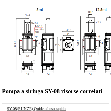
Pompa a siringa SY-08 risorse correlati
SY-08(RUNZE) Quide ad uso rapido