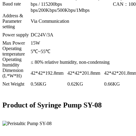
Baud rate
bps / 115200bps CAN：100
bps/200Kbps/500Kbps/1Mbps
Address &
Parameter
Via Communication
setting
Power supply
DC24V/3A
Max Power
15W
Operating
5℃~55℃
temperature
Operating
≤ 80% relative humidity, non-condensing
humidity
Dimension
42*42*192.8mm
42*42*201.8mm
42*42*201.8m
(L*W*H)
Net Weight
0.56KG
0.62KG
0.66KG
Product of Syringe Pump SY-08