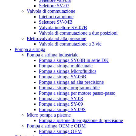
Selettore valvola
Selettore SV-07
Valvola di commutazione
Iniettori campione
Selettore SV-04B
Valvola iniettore SV-07B
Valvola di commutazione a due posizioni
Elettrovalvola ad alta pressione
Valvola di commutazione a 3 vie
Pompa a siringa
Pompa a siringa industriale
Pompa a siringa SY03B in serie DK
Pompa a siringa multicanale
Pompa a siringa Microfluidics
Pompa a siringa SY-06B
Pompa a siringa ad alta precisione
Pompa a siringa programmabile
Pompa a siringa per motore passo-passo
Pompa a siringa SY-08
Pompa a siringa SY-09
Pompa a siringa SY-09S
Micro pompa a pistone
Pompa a pistone di erogazione di precisione
Pompa a siringa OEM e ODM
Pompa a siringa OEM