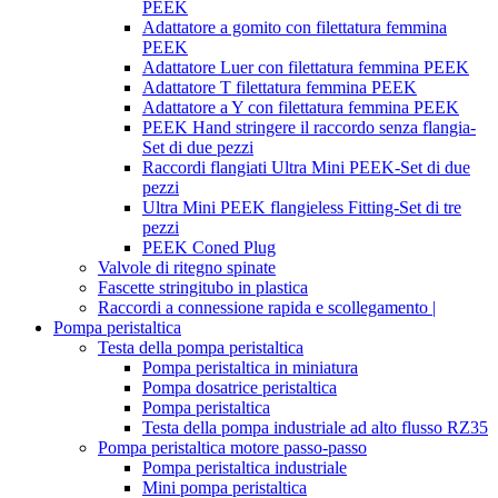
PEEK
Adattatore a gomito con filettatura femmina
PEEK
Adattatore Luer con filettatura femmina PEEK
Adattatore T filettatura femmina PEEK
Adattatore a Y con filettatura femmina PEEK
PEEK Hand stringere il raccordo senza flangia-
Set di due pezzi
Raccordi flangiati Ultra Mini PEEK-Set di due
pezzi
Ultra Mini PEEK flangieless Fitting-Set di tre
pezzi
PEEK Coned Plug
Valvole di ritegno spinate
Fascette stringitubo in plastica
Raccordi a connessione rapida e scollegamento |
Pompa peristaltica
Testa della pompa peristaltica
Pompa peristaltica in miniatura
Pompa dosatrice peristaltica
Pompa peristaltica
Testa della pompa industriale ad alto flusso RZ35
Pompa peristaltica motore passo-passo
Pompa peristaltica industriale
Mini pompa peristaltica